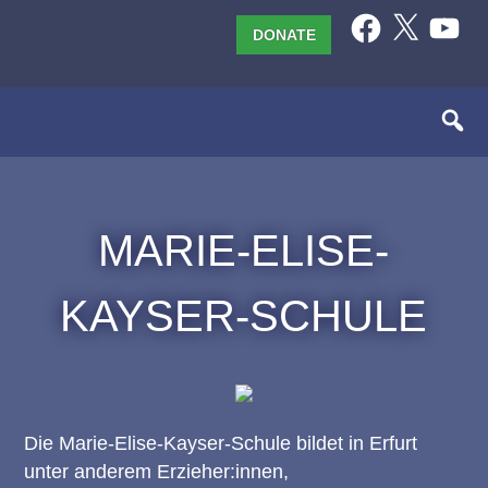
Skip
Facebook
X
YouTub
DONATE
to
content
MARIE-ELISE-
KAYSER-SCHULE
Die Marie-Elise-Kayser-Schule bildet in Erfurt
unter anderem Erzieher:innen,